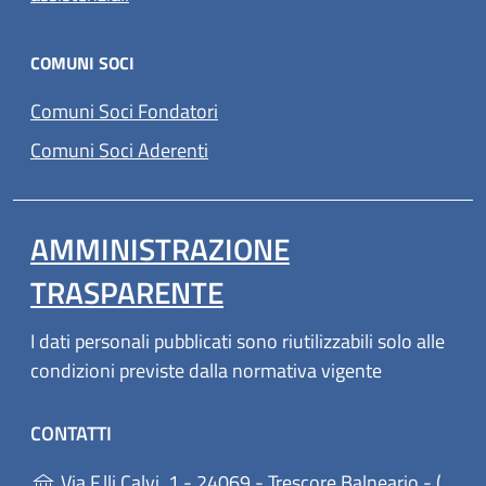
COMUNI SOCI
Comuni Soci Fondatori
Comuni Soci Aderenti
AMMINISTRAZIONE
TRASPARENTE
I dati personali pubblicati sono riutilizzabili solo alle
condizioni previste dalla normativa vigente
CONTATTI
(a
Via F.lli Calvi, 1 - 24069 - Trescore Balneario - (BG)