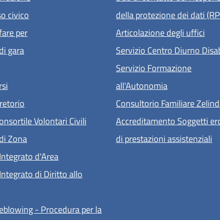
o civico
della protezione dei dati (R
are per
Articolazione degli uffici
di gara
Servizio Centro Diurno Disab
Servizio Formazione
si
all'Autonomia
retorio
Consultorio Familiare Zelin
nsortile Volontari Civili
Accreditamento Soggetti er
di Zona
di prestazioni assistenziali
Integrato d'Area
ntegrato di Diritto allo
eblowing - Procedura per la