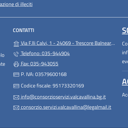
zione di illeciti
S
CONTATTI
Via F.lli Calvi, 1 - 24069 - Trescore Balneario - (BG)
Con
in
Telefono: 035-944904
olo
ev
Fax: 035-943055
nte
P. IVA: 03579600168
A
Codice fiscale: 95173320169
Ac
info@consorzioservizi.valcavallina.bg.it
consorzio.servizi.valcavallina@legalmail.it