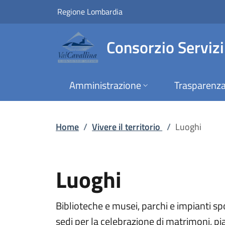
Luoghi | Consorzio S
Vai al contenuto principale
(apre in un'altra scheda).
Regione Lombardia
Consorzio Servizi
Amministrazione
Trasparenz
Home
/
Vivere il territorio
/
Luoghi
Luoghi
Biblioteche e musei, parchi e impianti spo
sedi per la celebrazione di matrimoni, p