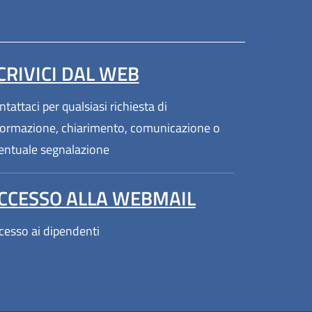
CRIVICI DAL WEB
(apre in un'altra scheda).
tattaci per qualsiasi richiesta di
formazione, chiarimento, comunicazione o
entuale segnalazione
(APRE IN UN'
CCESSO ALLA WEBMAIL
cesso ai dipendenti