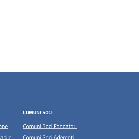
COMUNI SOCI
ione
Comuni Soci Fondatori
abile
Comuni Soci Aderenti