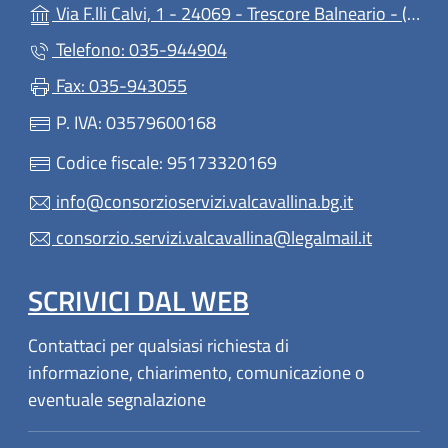
(a
Via F.lli Calvi, 1 - 24069 - Trescore Balneario - (BG)
Telefono: 035-944904
Fax: 035-943055
P. IVA: 03579600168
Codice fiscale: 95173320169
info@consorzioservizi.valcavallina.bg.it
consorzio.servizi.valcavallina@legalmail.it
SCRIVICI DAL WEB
Contattaci per qualsiasi richiesta di
informazione, chiarimento, comunicazione o
eventuale segnalazione