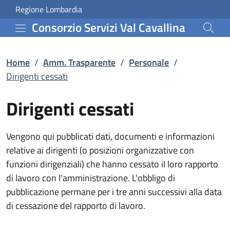
Dirigenti cessati | Perso
Vai al contenuto principale
(apre in un'altra scheda).
Regione Lombardia
Consorzio Servizi Val Cavallina
Home
/
Amm. Trasparente
/
Personale
/
Dirigenti cessati
Dirigenti cessati
Vengono qui pubblicati dati, documenti e informazioni
relative ai dirigenti (o posizioni organizzative con
funzioni dirigenziali) che hanno cessato il loro rapporto
di lavoro con l'amministrazione. L'obbligo di
pubblicazione permane per i tre anni successivi alla data
di cessazione del rapporto di lavoro.